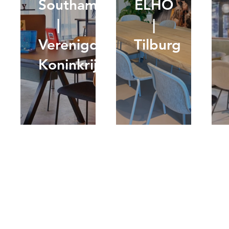
Southampton
ELHO
|
|
Verenigd
Tilburg
Koninkrijk