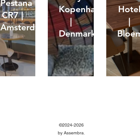
Pestana
Kopenhagen
Hote
CR7 |
|
|
Amsterdam
Denmark
Bloe
©2024-2026
by Assembra.