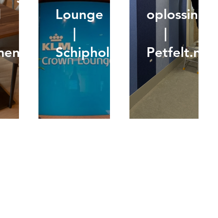
l
Lounge
oplossing
|
|
mendaal
Schiphol
Petfelt.nl