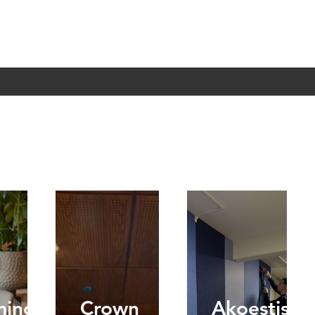
ming
Crown
Akoestisch